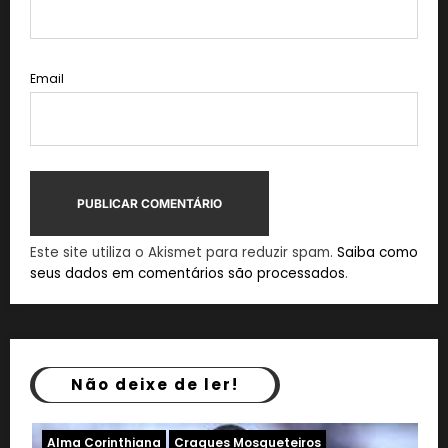
Email
Este site utiliza o Akismet para reduzir spam.
Saiba como
seus dados em comentários são processados
.
Não deixe de ler!
hiana
Craques Mosqueteiros
Alma Corinthiana