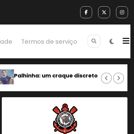
idade
Termos de serviço
reto.
Sylvinho: Da base do Timão para 