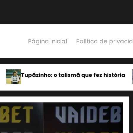
Página inicial
Política de privac
e fez história
Palhinha: um craque disc