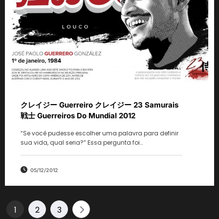
クレイジー Guerreiro クレイジー 23 Samurais
戦士 Guerreiros Do Mundial 2012
“Se você pudesse escolher uma palavra para definir
sua vida, qual seria?” Essa pergunta foi…
05/12/2012
Paginação
1
2
3