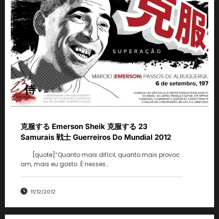
克服する Emerson Sheik 克服する 23
Samurais 戦士 Guerreiros Do Mundial 2012
[quote]“Quanto mais difícil, quanto mais provoc
am, mais eu gosto. É nesses…
11/12/2012