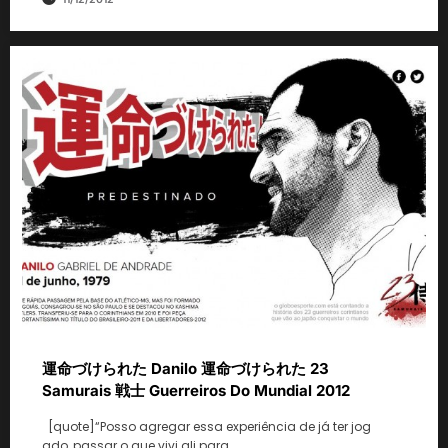
運命づけられた Danilo 運命づけられた 23
Samurais 戦士 Guerreiros Do Mundial 2012
[quote]“Posso agregar essa experiência de já ter jog
ado, passar o que vivi ali para…