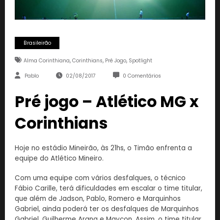
Brasileirão
,
,
,
Alma Corinthiana
Corinthians
Pré Jogo
Spotlight
Pablo
02/08/2017
0 Comentários
Pré jogo – Atlético MG x
Corinthians
Hoje no estádio Mineirão, às 21hs, o Timão enfrenta a
equipe do Atlético Mineiro.
Com uma equipe com vários desfalques, o técnico
Fábio Carille, terá dificuldades em escalar o time titular,
que além de Jadson, Pablo, Romero e Marquinhos
Gabriel, ainda poderá ter os desfalques de Marquinhos
Gabriel, Guilherme Arana e Maycon. Assim, o time titular