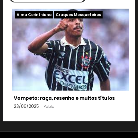
Alma Corinthiana
Craques Mosqueteiros
Alma
Mosqu
Edils
Vampeta: raça, resenha e muitos títulos
23/06
23/06/2025
Pablo