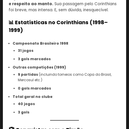
e respeito ao manto.
Sua passagem pelo Corinthians
foi breve, mas intensa. E, sem dúvida, inesquecível.
📊 Estatísticas no Corinthians (1998–
1999)
Campeonato Brasileiro 1998
:
31 jogos
3 gols marcados
Outras competições (1999)
:
9 partidas
(incluindo torneios como Copa do Brasil,
Mercosul etc.)
0 gols marcados
Total geral no clube
:
40 jogos
3 gols