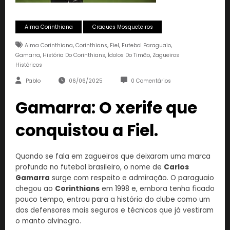
Alma Corinthiana
Craques Mosqueteiros
,
,
,
,
Alma Corinthiana
Corinthians
Fiel
Futebol Paraguaio
,
,
,
Gamarra
História Do Corinthians
Ídolos Do Timão
Zagueiros
Históricos
Pablo
06/06/2025
0 Comentários
Gamarra: O xerife que
conquistou a Fiel.
Quando se fala em zagueiros que deixaram uma marca
profunda no futebol brasileiro, o nome de
Carlos
Gamarra
surge com respeito e admiração. O paraguaio
chegou ao
Corinthians
em 1998 e, embora tenha ficado
pouco tempo, entrou para a história do clube como um
dos defensores mais seguros e técnicos que já vestiram
o manto alvinegro.