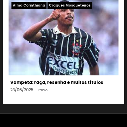
ros
Alma Corinthiana
Corinthians
Craques
Mosqueteiros
Edilson, o capetinha corinthiano
 títulos
23/06/2025
Pablo