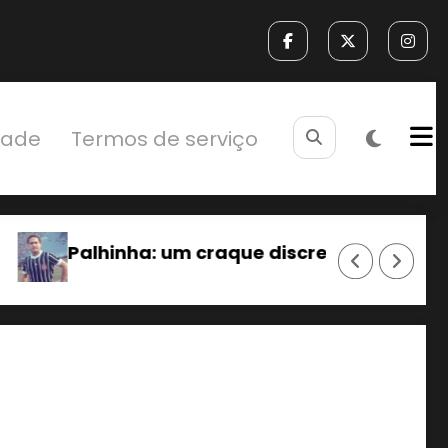
idade
Termos de serviço
creto.
Sylvinho: Da base do Timão par