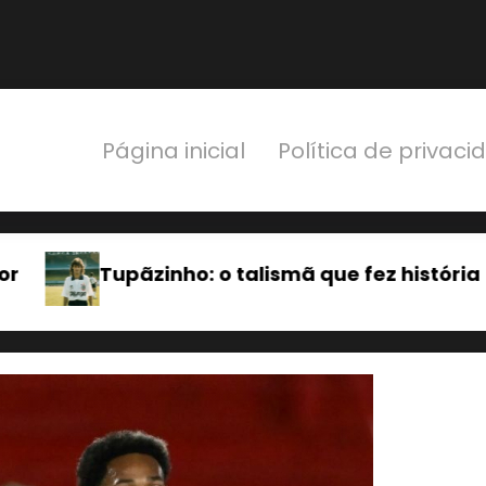
Página inicial
Política de privac
que fez história
Palhinha: um craque dis