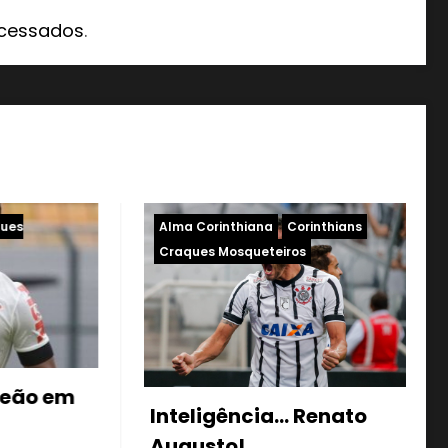
ocessados
.
orinthians
23 Guerreiros
Alma Corinthiana
os
Corinthians
Craques Mosqueteiros
Emerson Sheik: 2012 na
 Renato
história!