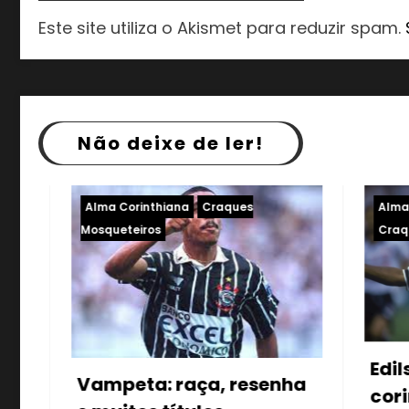
Este site utiliza o Akismet para reduzir spam.
Não deixe de ler!
Alma Corinthiana
Corinthians
A
Craques Mosqueteiros
Mo
O
Edilson, o capetinha
enha
2
corinthiano