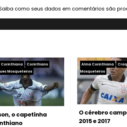
Saiba como seus dados em comentários são pr
lma Corinthiana
Craques
Alma Corinthiana
C
squeteiros
Craques Mosqueteir
 cérebro campeão em
Inteligência…
015 e 2017
Augusto!